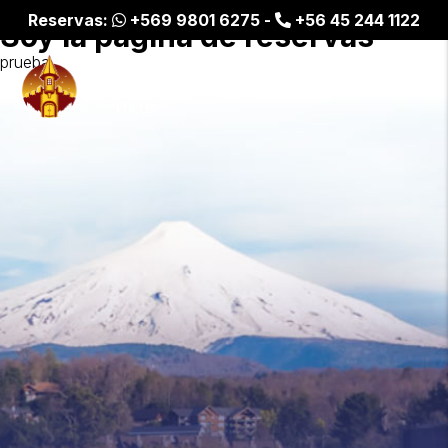
Reservas:
+569 9801 6275 -
+56 45 244 1122
Soy la pagina de reservas
prueba